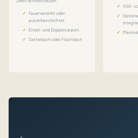
Zweifamilienhäuser.
VSG- o
Feuerverzinkt oder
Optiona
pulverbeschichtet
integri
Einzel- und Doppelcarport
Maximal
Satteldach oder Flachdach
⚡