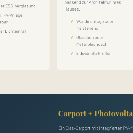
passend zur Architektur Ihres
der ESG-Verglasung
Hauses.
l: PV-Anlage
Wandmontage oder
erbar
freistehend
er Lichteinfall
Glasdach oder
Metallblechdach
Individuelle Größen
Carport + Photovolta
Ein Glas-Carport mit integrierten PV-