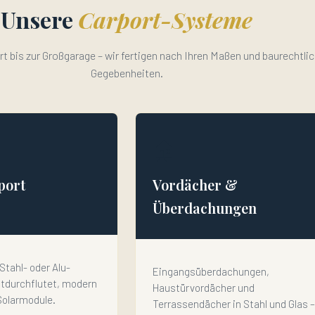
Unsere
Carport-Systeme
t bis zur Großgarage – wir fertigen nach Ihren Maßen und baurechtli
Gegebenheiten.
🏠
port
Vordächer &
Überdachungen
Stahl- oder Alu-
Eingangsüberdachungen,
htdurchflutet, modern
Haustürvordächer und
 Solarmodule.
Terrassendächer in Stahl und Glas –