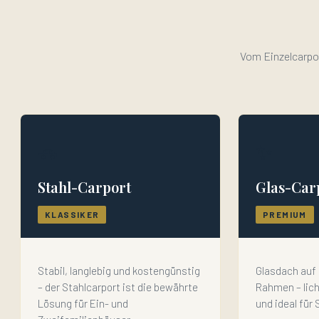
Vom Einzelcarpor
🚗
✨
Stahl-Carport
Glas-Car
KLASSIKER
PREMIUM
Stabil, langlebig und kostengünstig
Glasdach auf 
– der Stahlcarport ist die bewährte
Rahmen – lic
Lösung für Ein- und
und ideal für