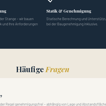
ung
Statik & Genehmigung
der Stange – wir bauen
Statische Berechnung und Unterstütz
ck und Ihre Anforderungen
bei der Baugenehmigung inklusive.
Häufige
Fragen
g?
n der Regel genehmigungsfrei – abhängig von Lage und Abstandsflächen