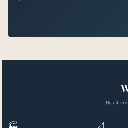
W
Metallbau mi
🏭
📐