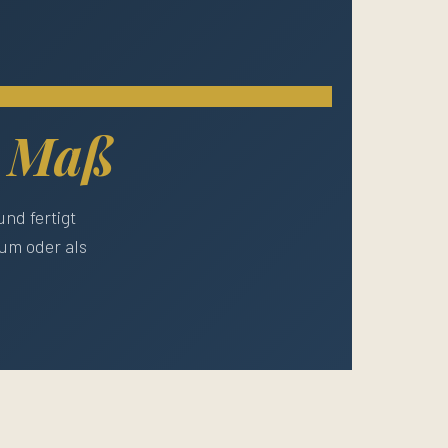
 Maß
nd fertigt
ium oder als