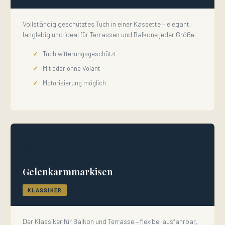
Vollständig geschütztes Tuch in einer Kassette – elegant,
langlebig und ideal für Terrassen und Balkone jeder Größe.
Tuch witterungsgeschützt
Mit oder ohne Volant
Motorisierung möglich
🌤️
Gelenkarmmarkisen
KLASSIKER
Der Klassiker für Balkon und Terrasse – flexibel ausfahrbar,