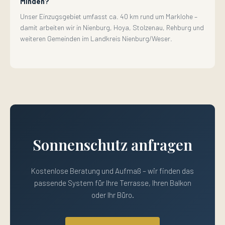
Minden?
Unser Einzugsgebiet umfasst ca. 40 km rund um Marklohe –
damit arbeiten wir in Nienburg, Hoya, Stolzenau, Rehburg und
weiteren Gemeinden im Landkreis Nienburg/Weser.
Sonnenschutz anfragen
Kostenlose Beratung und Aufmaß – wir finden das
passende System für Ihre Terrasse, Ihren Balkon
oder Ihr Büro.