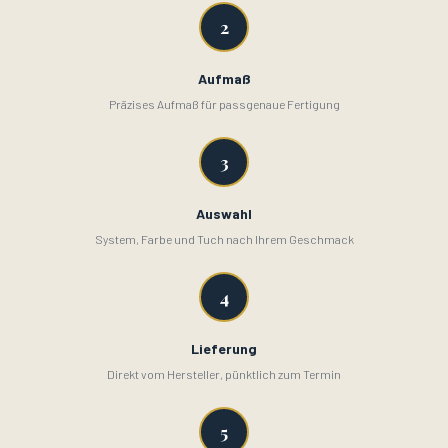
2
Aufmaß
Präzises Aufmaß für passgenaue Fertigung
3
Auswahl
System, Farbe und Tuch nach Ihrem Geschmack
4
Lieferung
Direkt vom Hersteller, pünktlich zum Termin
5