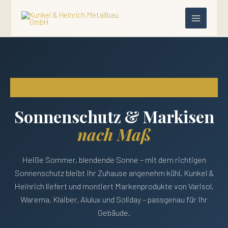
Zum
Inhalt
springen
SONNENSCHUTZ · MARKISEN ·
MARKLOHE
Sonnenschutz & Markisen
nach Maß
Heiße Sommer, blendende Sonne – mit dem richtigen
Sonnenschutz bleibt Ihr Zuhause angenehm kühl. Kunkel &
Heinrich liefert und montiert Markenprodukte von Varisol,
Warema, Klaiber, Alulux und Soliday – passgenau für Ihr
Gebäude.