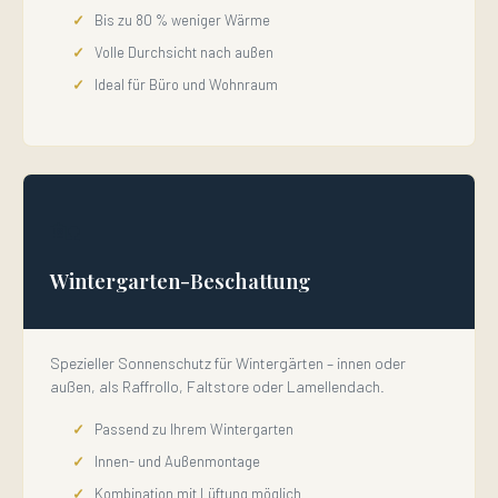
Bis zu 80 % weniger Wärme
Volle Durchsicht nach außen
Ideal für Büro und Wohnraum
🏡
Wintergarten-Beschattung
Spezieller Sonnenschutz für Wintergärten – innen oder
außen, als Raffrollo, Faltstore oder Lamellendach.
Passend zu Ihrem Wintergarten
Innen- und Außenmontage
Kombination mit Lüftung möglich