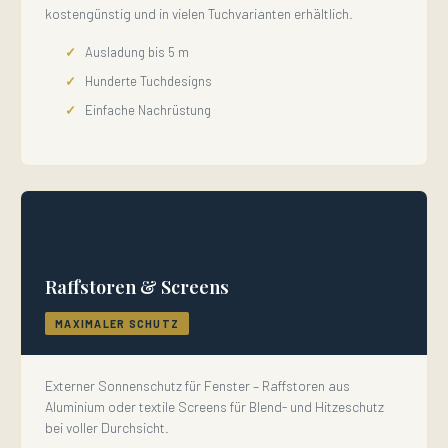
kostengünstig und in vielen Tuchvarianten erhältlich.
Ausladung bis 5 m
Hunderte Tuchdesigns
Einfache Nachrüstung
🪟
Raffstoren & Screens
MAXIMALER SCHUTZ
Externer Sonnenschutz für Fenster – Raffstoren aus
Aluminium oder textile Screens für Blend- und Hitzeschutz
bei voller Durchsicht.