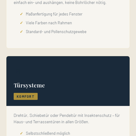
einfach ein- und aushängen, keine Bohrlöcher nötig.
Maßanfertigung für jedes Fenster
Viele Farben nach Rahmen
Standard- und Pollenschutzgewebe
🚪
Türsysteme
KOMFORT
Drehtür, Schiebetür oder Pendeltür mit Insektenschutz – für
Haus- und Terrassentüren in allen Größen.
Selbstschließend möglich