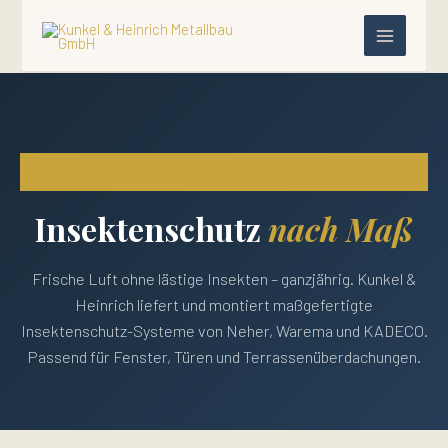
Zum
Inhalt
springen
INSEKTENSCHUTZ · MARKLOHE · REGION
NIENBURG
Insektenschutz
nach Maß
Frische Luft ohne lästige Insekten – ganzjährig. Kunkel &
Heinrich liefert und montiert maßgefertigte
Insektenschutz-Systeme von Neher, Warema und KADECO.
Passend für Fenster, Türen und Terrassenüberdachungen.